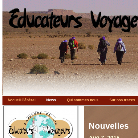
Accueil Général
News
Qui sommes nous
Sur nos traces
Bibliographie
Liens
Nouvelles
Aug 7, 2015