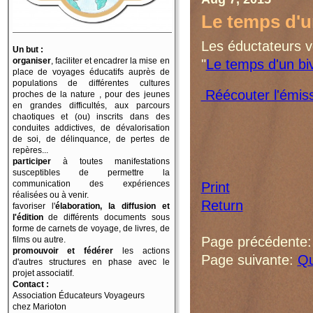
Le temps d'u
Les éductateurs v
Un but :
organiser
, faciliter et encadrer la mise en
"
Le temps d'un bi
place de voyages éducatifs auprès de
populations de différentes cultures
Réécouter l'émis
proches de la nature , pour des jeunes
en grandes difficultés, aux parcours
chaotiques et (ou) inscrits dans des
conduites addictives, de dévalorisation
de soi, de délinquance, de pertes de
repères...
participer
à toutes manifestations
susceptibles de permettre la
communication des expériences
Print
réalisées ou à venir.
Return
favoriser l'
élaboration, la diffusion et
l'édition
de différents documents sous
forme de carnets de voyage, de livres, de
Page précédente
films ou autre.
promouvoir et fédérer
les actions
Page suivante:
Qu
d'autres structures en phase avec le
projet associatif.
Contact :
Association Éducateurs Voyageurs
chez Marioton