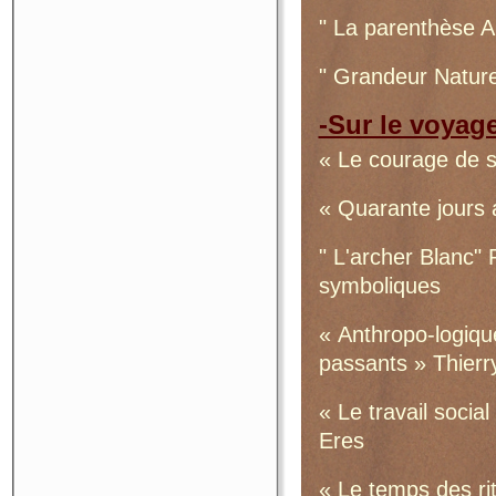
" La parenthèse A
" Grandeur Nature
-Sur le voyage
« Le courage de s
« Quarante jours 
" L'archer Blanc" 
symboliques
« Anthropo-logique
passants » Thierr
« Le travail soci
Eres
« Le temps des ri