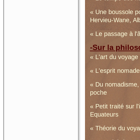
« Une boussole po
Hervieu-Wane, Alb
« Le passage à l'
-Sur la philo
« L'art du voyage
« L'esprit nomad
« Du nomadisme, v
poche
« Petit traité sur
Equateurs
« Théorie du voya