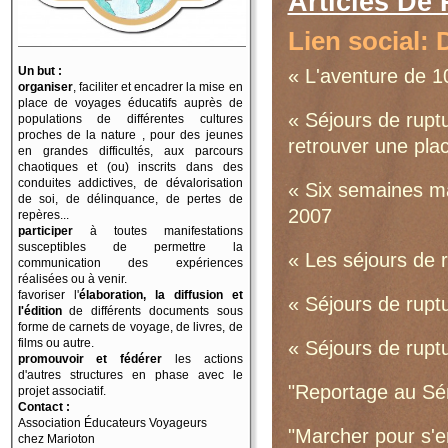
Articles De
Lien social:
Un but :
« L'aventure de 1
organiser
, faciliter et encadrer la mise en
place de voyages éducatifs auprès de
« Séjours de rup
populations de différentes cultures
proches de la nature , pour des jeunes
retrouver une pla
en grandes difficultés, aux parcours
chaotiques et (ou) inscrits dans des
conduites addictives, de dévalorisation
« Six semaines ma
de soi, de délinquance, de pertes de
2007
repères...
participer
à toutes manifestations
susceptibles de permettre la
« Les séjours de r
communication des expériences
réalisées ou à venir.
favoriser l'
élaboration, la diffusion et
« Séjours de rupt
l'édition
de différents documents sous
forme de carnets de voyage, de livres, de
films ou autre.
« Séjours de rupt
promouvoir et fédérer
les actions
d'autres structures en phase avec le
"Reportage au Sé
projet associatif.
Contact :
Association Éducateurs Voyageurs
"Marcher pour s'en
chez Marioton