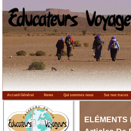
Accueil Général
News
Qui sommes nous
Sur nos traces
Bibliographie
Liens
ELÉMENTS 