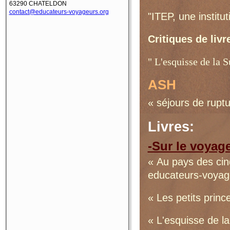
63290 CHATELDON
contact@educateurs-voyageurs.org
"ITEP, une institu
Critiques de livr
" L'esquisse de la 
ASH
« séjours de rupt
Livres:
-Sur le voyage
« Au pays des cin
educateurs-voyag
« Les petits prin
« L'esquisse de l