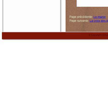
Page précédente:
Le maroc
Page suivante:
La croix des 
© Copyright Edu