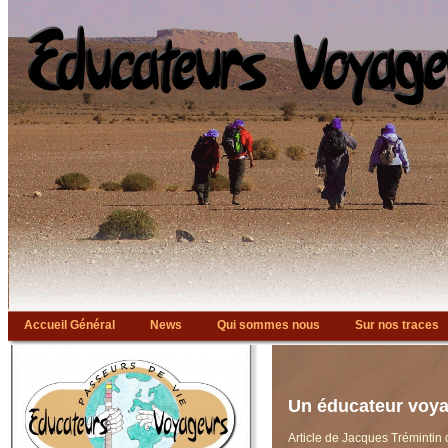
Accueil Général
News
Qui sommes nous
Sur nos traces
Bibliographie
Liens
Un éducateur voy
Article de Jacques Trémintin 